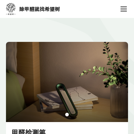
产
除甲醛就找希望树
品
中
心
甲醛检测笔