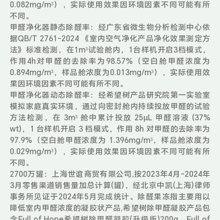
0.082mg/m³），实际使用效果因环境因素不同可能有所
不同。
甲醛净化器静态除醛率：经广东省微生物分析检测中心依
据QB/T 2761-2024 《室内空气净化产品净化效果测定方
法》标准检测，在1m³试验舱内，1台样机开启3档模式，
作用4h对甲醛的去除率为98.57%（空白舱甲醛浓度为
0.894mg/m³，样品舱浓度为0.013mg/m³），实际使用效
果因环境因素不同可能有所不同。
甲醛净化器动态除醛率：经希望树产品研究院第一实验室
模拟家庭真实环境，通过向密封舱内持续投放甲醛的试验
方法检测，在 3m³ 舱中累计投放 25μL 甲醛溶液 (37%
wt)，1 台样机开启 3 档模式，作用 8h 对甲醛的去除率为
97.9%（空白舱甲醛浓度为 1.396mg/m³，样品舱浓度为
0.029mg/m³），实际使用效果因环境因素不同可能有所
不同。
2700万罐：上海世谊商贸有限公司,按2023年4月-2024年
3月零售渠道销售量加总计算(罐)，经北京中凯(上海)律师
事务所见证于2024年5月完成统计。除醛果冻指主要用以
降低室内甲醛浓度的凝胶状产品,希望树除甲醛凝胶产品包
含Full of Hope希望树除甲醛凝胶(升级版)200g、Full of