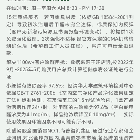
在线时间：周一至周六 AM 8:30 - PM 17:30
15年质保服务，若因家具材质（依据GB 18584-2001判
定）导致初次治理后甲醛未完全达标，或质保期内反弹
（客户无新增污染源且书面报备环境变动），将提供1次
免费强化治理。2次强化不达标,经官方认定的CMA机构检
测确认后（希望树工作人员在场），客户可申请全额退
款。
解决1100w+客户除醛困扰：数据来源于旺店通,按2022年
9月-2025年5月购买用户总数计算经陆家嘴公证处进行公
证
小绿罐有效除醛率 97.6%：经清华大学建筑环境检测中心
依据QB/T 2761-2006 《室内空气净化产品净化效果测定
方法》标准检测，在常温常压的1.5m³试验舱内，1盒产品
激活后作用24小时，对甲醛的去除率为97.6%（空白舱甲
醛浓度为4.1mg/m³，样品舱浓度降至0.10mg/m³），实际
使用效果因环境因素不同可能有所不同。
除醛凝胶全国销量NO.1:尚普咨询集团;通过行业专家和企
业调研,对比全球范围内,全渠道零售市场,各品牌的除醛产