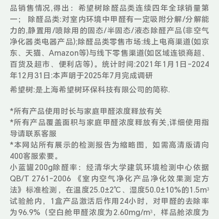
品销售情况,得出：希望树除醛品类连续四年全球销量第
一； 除醛品类:对室内环境中甲醛有一定吸附分解/分解能
力的,静置用/喷除用的固态/半固态/液态除醛产品(非空气
净化器类电器产品);除醛品类零售市场:线上电商渠道(如京
东、天猫、Amazon等)与线下零售渠道(如区域连锁商超、
百货及超市、便利店等)。统计时间:2021年1月1日-2024
年12月31日:本声明于2025年7月完成调研
希望树:是上海希望树环保科技有限公司的简称.
*所有产品使用时长与家庭甲醛浓度释放有关
*所有产品覆盖面积与家庭甲醛浓度释放有关,详细使用指
导请联系客服
*本网站所有展示的检测报告为缩略图，如需高清版请向
400客服索要。
小蓝罐200g除醛率：经清华大学建筑环境检测中心依据
QB/T 2761-2006 《室内空气净化产品净化效果测定方
法》标准检测，在温度25.0±2℃、湿度50.0±10%的1.5m³
试验舱内，1盒产品激活后作用24小时，对甲醛的去除率
为96.9%（空白舱甲醛浓度为2.60mg/m³，样品舱浓度为