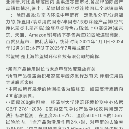
业调研,对比全球范围内,全渠道零售市场,各品牌的除醛产
品销售情况,得出：希望树除醛品类连续四年全球销量第
一； 除醛品类:对室内环境中甲醛有一定吸附分解/分解能
力的,静置用/喷除用的固态/半固态/液态除醛产品(非空气
净化器类电器产品);除醛品类零售市场:线上电商渠道(如京
东、天猫、Amazon等)与线下零售渠道(如区域连锁商超、
百货及超市、便利店等)。统计时间:2021年1月1日-2024
年12月31日:本声明于2025年7月完成调研
希望树:是上海希望树环保科技有限公司的简称.
*所有产品使用时长与家庭甲醛浓度释放有关
*所有产品覆盖面积与家庭甲醛浓度释放有关,详细使用指
导请联系客服
*本网站所有展示的检测报告为缩略图，如需高清版请向
400客服索要。
小蓝罐200g除醛率：经清华大学建筑环境检测中心依据
QB/T 2761-2006 《室内空气净化产品净化效果测定方
法》标准检测，在温度25.0±2℃、湿度50.0±10%的1.5m³
试验舱内，1盒产品激活后作用24小时，对甲醛的去除率
为96.9%（空白舱甲醛浓度为2.60mg/m³，样品舱浓度为