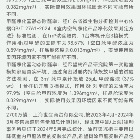
0.082mg/m³），实际使用效果因环境因素不同可能有所
不同。
甲醛净化器静态除醛率：经广东省微生物分析检测中心依
据QB/T 2761-2024 《室内空气净化产品净化效果测定方
法》标准检测，在1m³试验舱内，1台样机开启3档模式，
作用4h对甲醛的去除率为98.57%（空白舱甲醛浓度为
0.894mg/m³，样品舱浓度为0.013mg/m³），实际使用效
果因环境因素不同可能有所不同。
甲醛净化器动态除醛率：经希望树产品研究院第一实验室
模拟家庭真实环境，通过向密封舱内持续投放甲醛的试验
方法检测，在 3m³ 舱中累计投放 25μL 甲醛溶液 (37%
wt)，1 台样机开启 3 档模式，作用 8h 对甲醛的去除率为
97.9%（空白舱甲醛浓度为 1.396mg/m³，样品舱浓度为
0.029mg/m³），实际使用效果因环境因素不同可能有所
不同。
2700万罐：上海世谊商贸有限公司,按2023年4月-2024年
3月零售渠道销售量加总计算(罐)，经北京中凯(上海)律师
事务所见证于2024年5月完成统计。除醛果冻指主要用以
降低室内甲醛浓度的凝胶状产品,希望树除甲醛凝胶产品包