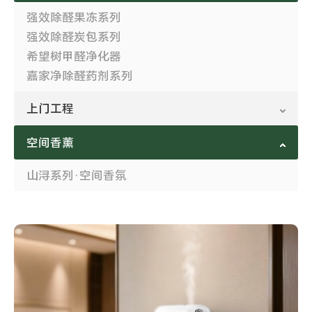
强效除醛果冻系列
强效除醛炭包系列
希望树甲醛净化器
嘉家净除醛药剂系列
上门工程
空间香薰
山浔系列·空间香氛