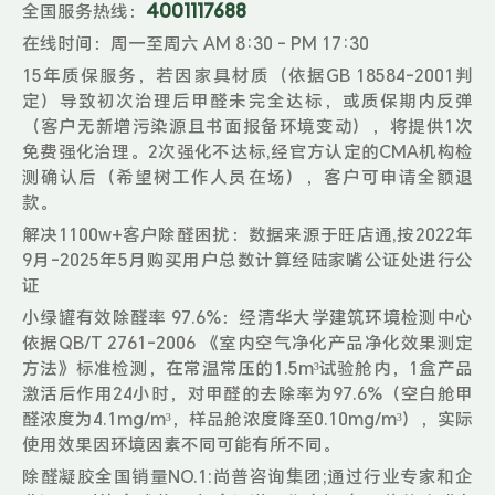
4001117688
全国服务热线：
在线时间：周一至周六 AM 8:30 - PM 17:30
15年质保服务，若因家具材质（依据GB 18584-2001判
定）导致初次治理后甲醛未完全达标，或质保期内反弹
（客户无新增污染源且书面报备环境变动），将提供1次
免费强化治理。2次强化不达标,经官方认定的CMA机构检
测确认后（希望树工作人员在场），客户可申请全额退
款。
解决1100w+客户除醛困扰：数据来源于旺店通,按2022年
9月-2025年5月购买用户总数计算经陆家嘴公证处进行公
证
小绿罐有效除醛率 97.6%：经清华大学建筑环境检测中心
依据QB/T 2761-2006 《室内空气净化产品净化效果测定
方法》标准检测，在常温常压的1.5m³试验舱内，1盒产品
激活后作用24小时，对甲醛的去除率为97.6%（空白舱甲
醛浓度为4.1mg/m³，样品舱浓度降至0.10mg/m³），实际
使用效果因环境因素不同可能有所不同。
除醛凝胶全国销量NO.1:尚普咨询集团;通过行业专家和企