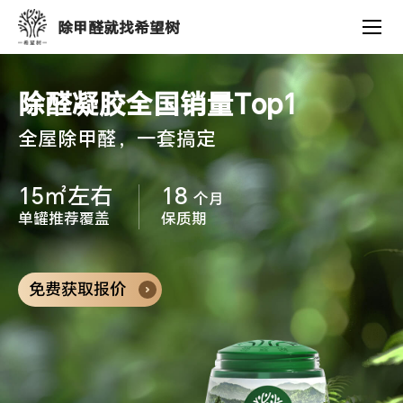
产
除甲醛就找希望树
品
中
心
除醛凝胶全国销量Top1
全屋除甲醛，一套搞定
15㎡左右
18
个月
单罐推荐覆盖
保质期
免费获取报价