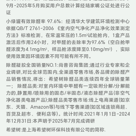
9月-2025年5月购买用户总数计算经陆家嘴公证处进行公
证
小绿罐有效除醛率 97.6%：经清华大学建筑环境检测中心
依据QB/T 2761-2006 《室内空气净化产品净化效果测定
方法》标准检测，在常温常压的1.5m³试验舱内，1盒产品
激活后作用24小时，对甲醛的去除率为97.6%（空白舱甲
醛浓度为4.1mg/m³，样品舱浓度降至0.10mg/m³），实际
使用效果因环境因素不同可能有所不同。
除醛凝胶全国销量NO.1:尚普咨询集团;通过行业专家和企
业调研,对比全球范围内,全渠道零售市场,各品牌的除醛产
品销售情况,得出：希望树除醛品类连续四年全球销量第
一； 除醛品类:对室内环境中甲醛有一定吸附分解/分解能
力的,静置用/喷除用的固态/半固态/液态除醛产品(非空气
净化器类电器产品);除醛品类零售市场:线上电商渠道(如京
东、天猫、Amazon等)与线下零售渠道(如区域连锁商超、
百货及超市、便利店等)。统计时间:2021年1月1日-2024
年12月31日:本声明于2025年7月完成调研
希望树:是上海希望树环保科技有限公司的简称.