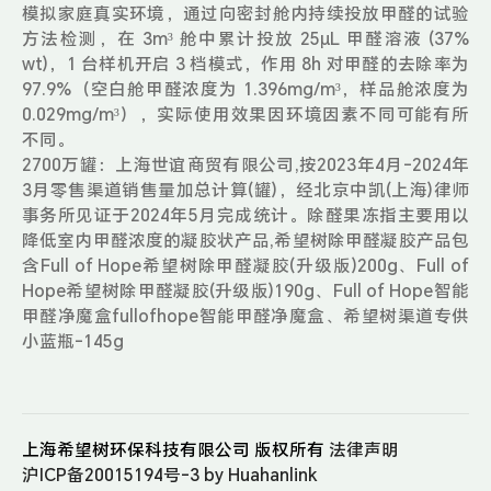
模拟家庭真实环境，通过向密封舱内持续投放甲醛的试验
方法检测，在 3m³ 舱中累计投放 25μL 甲醛溶液 (37%
wt)，1 台样机开启 3 档模式，作用 8h 对甲醛的去除率为
97.9%（空白舱甲醛浓度为 1.396mg/m³，样品舱浓度为
0.029mg/m³），实际使用效果因环境因素不同可能有所
不同。
2700万罐：上海世谊商贸有限公司,按2023年4月-2024年
3月零售渠道销售量加总计算(罐)，经北京中凯(上海)律师
事务所见证于2024年5月完成统计。除醛果冻指主要用以
降低室内甲醛浓度的凝胶状产品,希望树除甲醛凝胶产品包
含Full of Hope希望树除甲醛凝胶(升级版)200g、Full of
Hope希望树除甲醛凝胶(升级版)190g、Full of Hope智能
甲醛净魔盒fullofhope智能甲醛净魔盒、希望树渠道专供
小蓝瓶-145g
上海希望树环保科技有限公司
版权所有
法律声明
沪ICP备20015194号-3
by Huahanlink