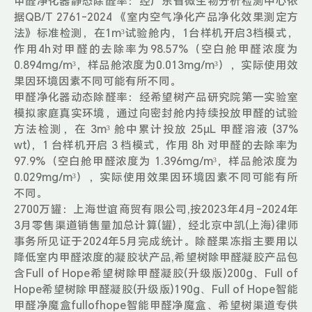
甲醛净化器静态除醛率：经广东省微生物分析检测中心依
据QB/T 2761-2024 《室内空气净化产品净化效果测定方
法》标准检测，在1m³试验舱内，1台样机开启3档模式，
作用4h对甲醛的去除率为98.57%（空白舱甲醛浓度为
0.894mg/m³，样品舱浓度为0.013mg/m³），实际使用效
果因环境因素不同可能有所不同。
甲醛净化器动态除醛率：经希望树产品研究院第一实验室
模拟家庭真实环境，通过向密封舱内持续投放甲醛的试验
方法检测，在 3m³ 舱中累计投放 25μL 甲醛溶液 (37%
wt)，1 台样机开启 3 档模式，作用 8h 对甲醛的去除率为
97.9%（空白舱甲醛浓度为 1.396mg/m³，样品舱浓度为
0.029mg/m³），实际使用效果因环境因素不同可能有所
不同。
2700万罐：上海世谊商贸有限公司,按2023年4月-2024年
3月零售渠道销售量加总计算(罐)，经北京中凯(上海)律师
事务所见证于2024年5月完成统计。除醛果冻指主要用以
降低室内甲醛浓度的凝胶状产品,希望树除甲醛凝胶产品包
含Full of Hope希望树除甲醛凝胶(升级版)200g、Full of
Hope希望树除甲醛凝胶(升级版)190g、Full of Hope智能
甲醛净魔盒fullofhope智能甲醛净魔盒、希望树渠道专供