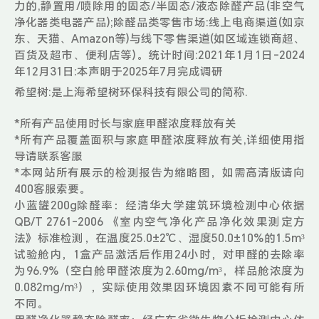
力的,静置用/喷除用的固态/半固态/液态除醛产品(非空气
净化器类电器产品);除醛品类零售市场:线上电商渠道(如京
东、天猫、Amazon等)与线下零售渠道(如区域连锁商超、
百货及超市、便利店等)。统计时间:2021年1月1日-2024
年12月31日:本声明于2025年7月完成调研
希望树:是上海希望树环保科技有限公司的简称.
*所有产品使用时长与家庭甲醛浓度释放有关
*所有产品覆盖面积与家庭甲醛浓度释放有关,详细使用指
导请联系客服
*本网站所有展示的检测报告为缩略图，如需高清版请向
400客服索要。
小蓝罐200g除醛率：经清华大学建筑环境检测中心依据
QB/T 2761-2006 《室内空气净化产品净化效果测定方
法》标准检测，在温度25.0±2℃、湿度50.0±10%的1.5m³
试验舱内，1盒产品激活后作用24小时，对甲醛的去除率
为96.9%（空白舱甲醛浓度为2.60mg/m³，样品舱浓度为
0.082mg/m³），实际使用效果因环境因素不同可能有所
不同。