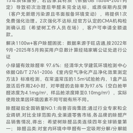
15年质保服务，若因家具材质（依据GB 18584-2001判
定）导致初次治理后甲醛未完全达标，或质保期内反弹
（客户无新增污染源且书面报备环境变动），将提供1次
免费强化治理。2次强化不达标,经官方认定的CMA机构检
测确认后（希望树工作人员在场），客户可申请全额退
款。
解决1100w+客户除醛困扰：数据来源于旺店通,按2022年
9月-2025年5月购买用户总数计算经陆家嘴公证处进行公
证
小绿罐有效除醛率 97.6%：经清华大学建筑环境检测中心
依据QB/T 2761-2006 《室内空气净化产品净化效果测定
方法》标准检测，在常温常压的1.5m³试验舱内，1盒产品
激活后作用24小时，对甲醛的去除率为97.6%（空白舱甲
醛浓度为4.1mg/m³，样品舱浓度降至0.10mg/m³），实际
使用效果因环境因素不同可能有所不同。
除醛凝胶全国销量NO.1:尚普咨询集团;通过行业专家和企
业调研,对比全球范围内,全渠道零售市场,各品牌的除醛产
品销售情况,得出：希望树除醛品类连续四年全球销量第
一； 除醛品类:对室内环境中甲醛有一定吸附分解/分解能