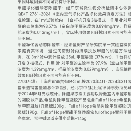
果因环境因素不同可能有所不同。
甲醛净化器静态除醛率：经广东省微生物分析检测中心依
QB/T 2761-2024 《室内空气净化产品净化效果测定方法》
准检测，在1m³试验舱内，1台样机开启3档模式，作用4h对
醛的去除率为98.57%（空白舱甲醛浓度为0.894mg/m³，样
舱浓度为0.013mg/m³），实际使用效果因环境因素不同可能
所不同。
甲醛净化器动态除醛率：经希望树产品研究院第一实验室模
家庭真实环境，通过向密封舱内持续投放甲醛的试验方法
测，在 3m³ 舱中累计投放 25μL 甲醛溶液 (37% wt)，1 台样
开启 3 档模式，作用 8h 对甲醛的去除率为 97.9%（空白舱甲
浓度为 1.396mg/m³，样品舱浓度为 0.029mg/m³），实际使
效果因环境因素不同可能有所不同。
2700万罐：上海世谊商贸有限公司,按2023年4月-2024年3月
售渠道销售量加总计算(罐)，经北京中凯(上海)律师事务所见
于2024年5月完成统计。除醛果冻指主要用以降低室内甲醛浓
的凝胶状产品,希望树除甲醛凝胶产品包含Full of Hope希望
除甲醛凝胶(升级版)200g、Full of Hope希望树除甲醛凝胶(
级版)190g、Full of Hope智能甲醛净魔盒fullofhope智能甲
净魔盒、希望树渠道专供小蓝瓶-145g