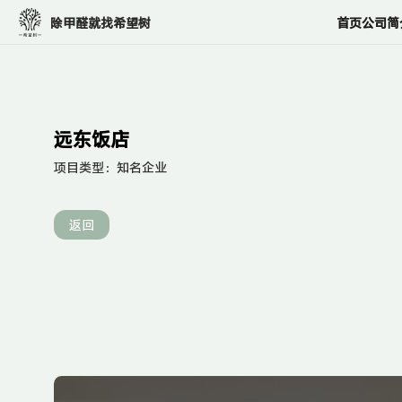
客
除甲醛就找希望树
首页
公司简
户
案
例
远东饭店
项目类型：
知名企业
返回