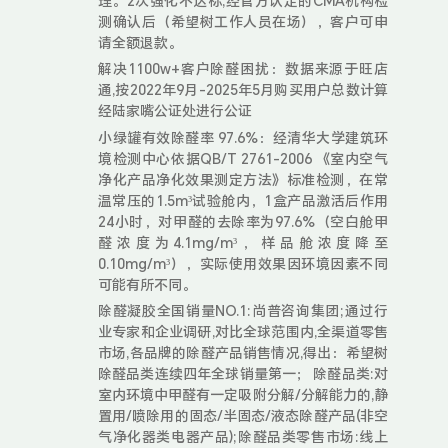
理。2次强化不达标,经官方认定的CMA机构检
测确认后（希望树工作人员在场），客户可申
请全额退款。
解决1100w+客户除醛困扰：数据来源于旺店
通,按2022年9月-2025年5月购买用户总数计算
经陆家嘴公证处进行公证
小绿罐有效除醛率 97.6%：经清华大学建筑环
境检测中心依据QB/T 2761-2006 《室内空气
净化产品净化效果测定方法》标准检测，在常
温常压的1.5m³试验舱内，1盒产品激活后作用
24小时，对甲醛的去除率为97.6%（空白舱甲
醛浓度为4.1mg/m³，样品舱浓度降至
0.10mg/m³），实际使用效果因环境因素不同
可能有所不同。
除醛凝胶全国销量NO.1:尚普咨询集团;通过行
业专家和企业调研,对比全球范围内,全渠道零售
市场,各品牌的除醛产品销售情况,得出：希望树
除醛品类连续四年全球销量第一； 除醛品类:对
室内环境中甲醛有一定吸附分解/分解能力的,静
置用/喷除用的固态/半固态/液态除醛产品(非空
气净化器类电器产品);除醛品类零售市场:线上