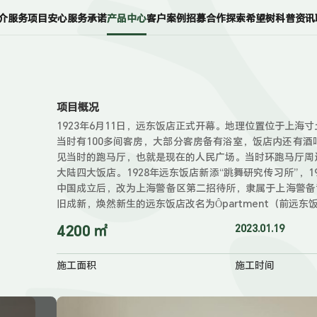
介
服务项目
安心服务承诺
产品中心
客户案例
招募合作
探索希望树
科普资讯
项目概况
1923年6月11日，远东饭店正式开幕。地理位置位于上
当时有100多间客房，大部分客房备有浴室，饭店内还有
见当时的跑马厅，也就是现在的人民广场。当时环跑马厅周
大陆四大饭店。1928年远东饭店新添“跳舞研究传习所”，
中国成立后，改为上海警备区第二招待所，隶属于上海警备
旧成新，焕然新生的远东饭店改名为Ôpartment（前远
4200 ㎡
2023.01.19
施工面积
施工时间