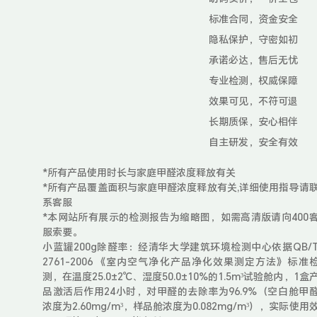
标准合同，资金安全
隐私保护，守密如初
承诺必达，售后无忧
专业检测，权威保障
效果可见，不符可退
长期质保，安心相伴
自主研发，安全有效
*所有产品使用时长与家庭甲醛浓度释放有关
*所有产品覆盖面积与家庭甲醛浓度释放有关,详细使用指导请
系客服
*本网站所有展示的检测报告为缩略图，如需高清版请向400
服索要。
小蓝罐200g除醛率：经清华大学建筑环境检测中心依据QB/
2761-2006 《室内空气净化产品净化效果测定方法》标准
测，在温度25.0±2℃、湿度50.0±10%的1.5m³试验舱内，1盒
品激活后作用24小时，对甲醛的去除率为96.9%（空白舱甲
浓度为2.60mg/m³，样品舱浓度为0.082mg/m³），实际使用