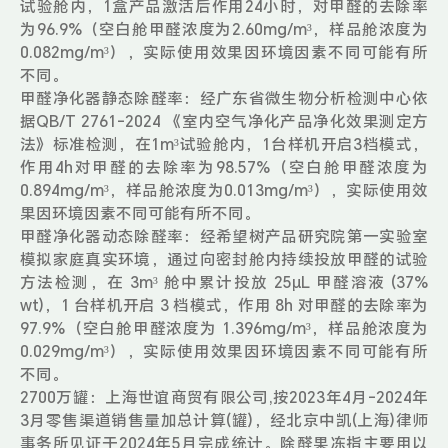
试验舱内，1盒产品激活后作用24小时，对甲醛的去除率
为96.9%（空白舱甲醛浓度为2.60mg/m³，样品舱浓度为
0.082mg/m³），实际使用效果因环境因素不同可能有所
不同。
甲醛净化器静态除醛率：经广东省微生物分析检测中心依
据QB/T 2761-2024 《室内空气净化产品净化效果测定方
法》标准检测，在1m³试验舱内，1台样机开启3档模式，
作用4h对甲醛的去除率为98.57%（空白舱甲醛浓度为
0.894mg/m³，样品舱浓度为0.013mg/m³），实际使用效
果因环境因素不同可能有所不同。
甲醛净化器动态除醛率：经希望树产品研究院第一实验室
模拟家庭真实环境，通过向密封舱内持续投放甲醛的试验
方法检测，在 3m³ 舱中累计投放 25μL 甲醛溶液 (37%
wt)，1 台样机开启 3 档模式，作用 8h 对甲醛的去除率为
97.9%（空白舱甲醛浓度为 1.396mg/m³，样品舱浓度为
0.029mg/m³），实际使用效果因环境因素不同可能有所
不同。
2700万罐：上海世谊商贸有限公司,按2023年4月-2024年
3月零售渠道销售量加总计算(罐)，经北京中凯(上海)律师
事务所见证于2024年5月完成统计。除醛果冻指主要用以