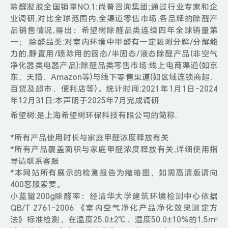
除醛凝胶全国销量NO.1:尚普咨询集团;通过行业专家和企
业调研,对比全球范围内,全渠道零售市场,各品牌的除醛产
品销售情况,得出：希望树除醛品类连续四年全球销量第
一； 除醛品类:对室内环境中甲醛有一定吸附分解/分解能
力的,静置用/喷除用的固态/半固态/液态除醛产品(非空气
净化器类电器产品);除醛品类零售市场:线上电商渠道(如京
东、天猫、Amazon等)与线下零售渠道(如区域连锁商超、
百货及超市、便利店等)。统计时间:2021年1月1日-2024
年12月31日:本声明于2025年7月完成调研
希望树:是上海希望树环保科技有限公司的简称.
*所有产品使用时长与家庭甲醛浓度释放有关
*所有产品覆盖面积与家庭甲醛浓度释放有关,详细使用指
导请联系客服
*本网站所有展示的检测报告为缩略图，如需高清版请向
400客服索要。
小蓝罐200g除醛率：经清华大学建筑环境检测中心依据
QB/T 2761-2006 《室内空气净化产品净化效果测定方
法》标准检测，在温度25.0±2℃、湿度50.0±10%的1.5m³