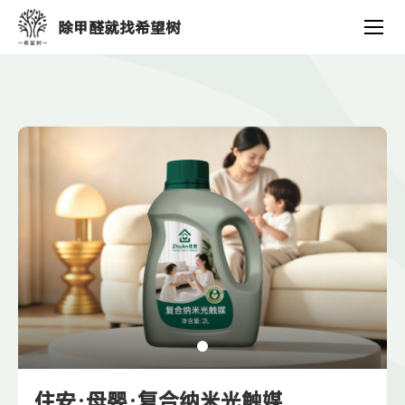
产
除甲醛就找希望树
品
中
心
住安·母婴·复合纳米光触媒