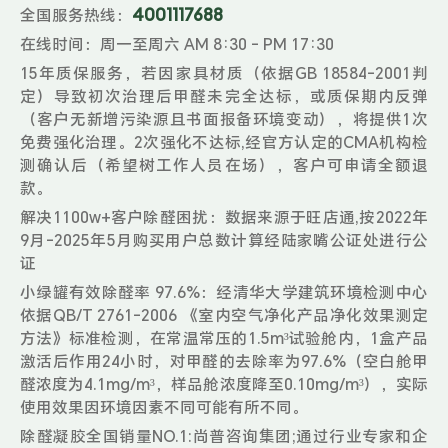
4001117688
全国服务热线：
在线时间：周一至周六 AM 8:30 - PM 17:30
15年质保服务，若因家具材质（依据GB 18584-2001判
定）导致初次治理后甲醛未完全达标，或质保期内反弹
（客户无新增污染源且书面报备环境变动），将提供1次
免费强化治理。2次强化不达标,经官方认定的CMA机构检
测确认后（希望树工作人员在场），客户可申请全额退
款。
解决1100w+客户除醛困扰：数据来源于旺店通,按2022年
9月-2025年5月购买用户总数计算经陆家嘴公证处进行公
证
小绿罐有效除醛率 97.6%：经清华大学建筑环境检测中心
依据QB/T 2761-2006 《室内空气净化产品净化效果测定
方法》标准检测，在常温常压的1.5m³试验舱内，1盒产品
激活后作用24小时，对甲醛的去除率为97.6%（空白舱甲
醛浓度为4.1mg/m³，样品舱浓度降至0.10mg/m³），实际
使用效果因环境因素不同可能有所不同。
除醛凝胶全国销量NO.1:尚普咨询集团;通过行业专家和企