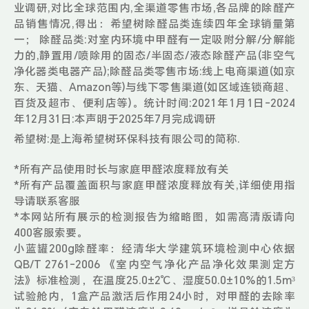
业调研,对比全球范围内,全渠道零售市场,各品牌的除醛产
品销售情况,得出：希望树除醛品类连续四年全球销量第
一； 除醛品类:对室内环境中甲醛有一定吸附分解/分解能
力的,静置用/喷除用的固态/半固态/液态除醛产品(非空气
净化器类电器产品);除醛品类零售市场:线上电商渠道(如京
东、天猫、Amazon等)与线下零售渠道(如区域连锁商超、
百货及超市、便利店等)。统计时间:2021年1月1日-2024
年12月31日:本声明于2025年7月完成调研
希望树:是上海希望树环保科技有限公司的简称.
*所有产品使用时长与家庭甲醛浓度释放有关
*所有产品覆盖面积与家庭甲醛浓度释放有关,详细使用指
导请联系客服
*本网站所有展示的检测报告为缩略图，如需高清版请向
400客服索要。
小蓝罐200g除醛率：经清华大学建筑环境检测中心依据
QB/T 2761-2006 《室内空气净化产品净化效果测定方
法》标准检测，在温度25.0±2℃、湿度50.0±10%的1.5m³
试验舱内，1盒产品激活后作用24小时，对甲醛的去除率