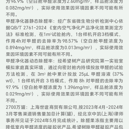
为96.9%（空白舱甲醛浓度为2.60mg/m³，样品舱浓度为
0.082mg/m³），实际使用效果因环境因素不同可能有所
不同。
甲醛净化器静态除醛率：经广东省微生物分析检测中心依
据QB/T 2761-2024 《室内空气净化产品净化效果测定方
法》标准检测，在1m³试验舱内，1台样机开启3档模式，
作用4h对甲醛的去除率为98.57%（空白舱甲醛浓度为
0.894mg/m³，样品舱浓度为0.013mg/m³），实际使用效
果因环境因素不同可能有所不同。
甲醛净化器动态除醛率：经希望树产品研究院第一实验室
模拟家庭真实环境，通过向密封舱内持续投放甲醛的试验
方法检测，在 3m³ 舱中累计投放 25μL 甲醛溶液 (37%
wt)，1 台样机开启 3 档模式，作用 8h 对甲醛的去除率为
97.9%（空白舱甲醛浓度为 1.396mg/m³，样品舱浓度为
0.029mg/m³），实际使用效果因环境因素不同可能有所
不同。
2700万罐：上海世谊商贸有限公司,按2023年4月-2024年
3月零售渠道销售量加总计算(罐)，经北京中凯(上海)律师
事务所见证于2024年5月完成统计。除醛果冻指主要用以
降低室内甲醛浓度的凝胶状产品,希望树除甲醛凝胶产品包