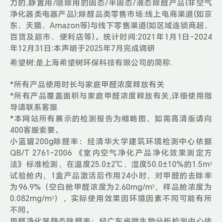
力的,静置用/喷除用的固态/半固态/液态除醛产品(非空气
净化器类电器产品);除醛品类零售市场:线上电商渠道(如京
东、天猫、Amazon等)与线下零售渠道(如区域连锁商超、
百货及超市、便利店等)。统计时间:2021年1月1日-2024
年12月31日:本声明于2025年7月完成调研
希望树:是上海希望树环保科技有限公司的简称.
*所有产品使用时长与家庭甲醛浓度释放有关
*所有产品覆盖面积与家庭甲醛浓度释放有关,详细使用指
导请联系客服
*本网站所有展示的检测报告为缩略图，如需高清版请向
400客服索要。
小蓝罐200g除醛率：经清华大学建筑环境检测中心依据
QB/T 2761-2006 《室内空气净化产品净化效果测定方
法》标准检测，在温度25.0±2℃、湿度50.0±10%的1.5m³
试验舱内，1盒产品激活后作用24小时，对甲醛的去除率
为96.9%（空白舱甲醛浓度为2.60mg/m³，样品舱浓度为
0.082mg/m³），实际使用效果因环境因素不同可能有所
不同。
甲醛净化器静态除醛率：经广东省微生物分析检测中心依