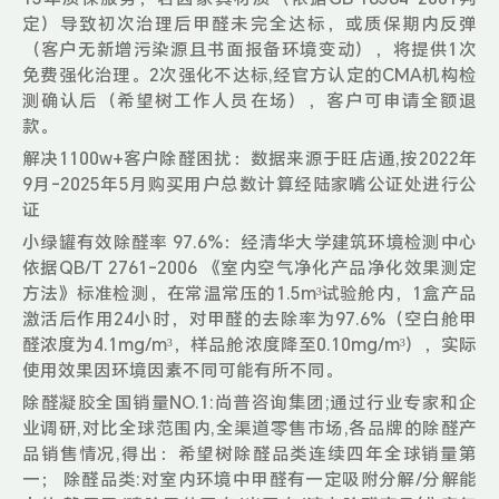
定）导致初次治理后甲醛未完全达标，或质保期内反弹
（客户无新增污染源且书面报备环境变动），将提供1次
免费强化治理。2次强化不达标,经官方认定的CMA机构检
测确认后（希望树工作人员在场），客户可申请全额退
款。
解决1100w+客户除醛困扰：数据来源于旺店通,按2022年
9月-2025年5月购买用户总数计算经陆家嘴公证处进行公
证
小绿罐有效除醛率 97.6%：经清华大学建筑环境检测中心
依据QB/T 2761-2006 《室内空气净化产品净化效果测定
方法》标准检测，在常温常压的1.5m³试验舱内，1盒产品
激活后作用24小时，对甲醛的去除率为97.6%（空白舱甲
醛浓度为4.1mg/m³，样品舱浓度降至0.10mg/m³），实际
使用效果因环境因素不同可能有所不同。
除醛凝胶全国销量NO.1:尚普咨询集团;通过行业专家和企
业调研,对比全球范围内,全渠道零售市场,各品牌的除醛产
品销售情况,得出：希望树除醛品类连续四年全球销量第
一； 除醛品类:对室内环境中甲醛有一定吸附分解/分解能