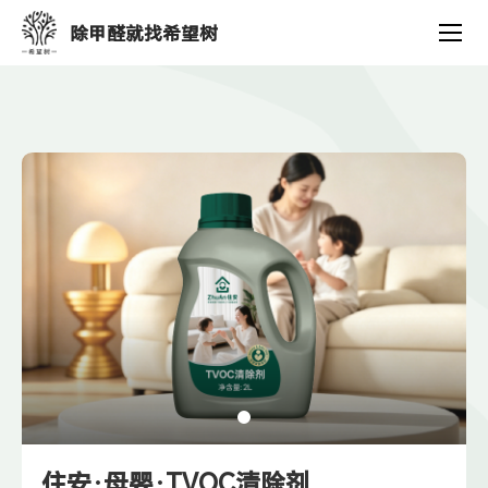
产
除甲醛就找希望树
品
中
心
住安·母婴·TVOC清除剂