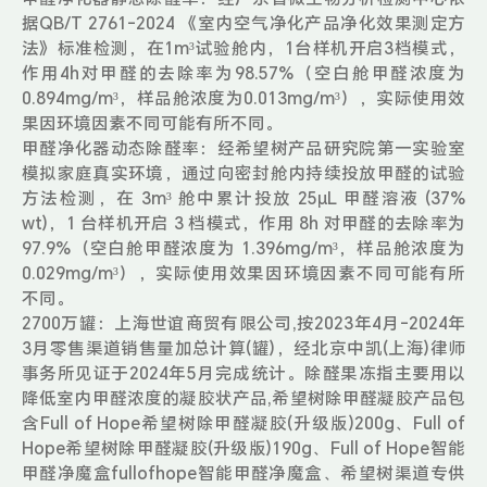
据QB/T 2761-2024 《室内空气净化产品净化效果测定方
法》标准检测，在1m³试验舱内，1台样机开启3档模式，
作用4h对甲醛的去除率为98.57%（空白舱甲醛浓度为
0.894mg/m³，样品舱浓度为0.013mg/m³），实际使用效
果因环境因素不同可能有所不同。
甲醛净化器动态除醛率：经希望树产品研究院第一实验室
模拟家庭真实环境，通过向密封舱内持续投放甲醛的试验
方法检测，在 3m³ 舱中累计投放 25μL 甲醛溶液 (37%
wt)，1 台样机开启 3 档模式，作用 8h 对甲醛的去除率为
97.9%（空白舱甲醛浓度为 1.396mg/m³，样品舱浓度为
0.029mg/m³），实际使用效果因环境因素不同可能有所
不同。
2700万罐：上海世谊商贸有限公司,按2023年4月-2024年
3月零售渠道销售量加总计算(罐)，经北京中凯(上海)律师
事务所见证于2024年5月完成统计。除醛果冻指主要用以
降低室内甲醛浓度的凝胶状产品,希望树除甲醛凝胶产品包
含Full of Hope希望树除甲醛凝胶(升级版)200g、Full of
Hope希望树除甲醛凝胶(升级版)190g、Full of Hope智能
甲醛净魔盒fullofhope智能甲醛净魔盒、希望树渠道专供