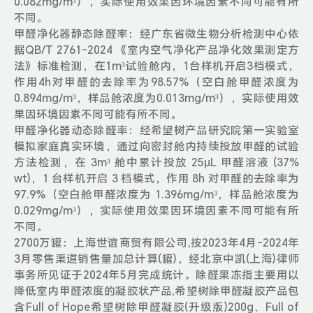
0.082mg/m³），实际使用效果因环境因素不同可能有所
不同。
甲醛净化器静态除醛率：经广东省微生物分析检测中心依
据QB/T 2761-2024 《室内空气净化产品净化效果测定方
法》标准检测，在1m³试验舱内，1台样机开启3档模式，
作用4h对甲醛的去除率为98.57%（空白舱甲醛浓度为
0.894mg/m³，样品舱浓度为0.013mg/m³），实际使用效
果因环境因素不同可能有所不同。
甲醛净化器动态除醛率：经希望树产品研究院第一实验室
模拟家庭真实环境，通过向密封舱内持续投放甲醛的试验
方法检测，在 3m³ 舱中累计投放 25μL 甲醛溶液 (37%
wt)，1 台样机开启 3 档模式，作用 8h 对甲醛的去除率为
97.9%（空白舱甲醛浓度为 1.396mg/m³，样品舱浓度为
0.029mg/m³），实际使用效果因环境因素不同可能有所
不同。
2700万罐：上海世谊商贸有限公司,按2023年4月-2024年
3月零售渠道销售量加总计算(罐)，经北京中凯(上海)律师
事务所见证于2024年5月完成统计。除醛果冻指主要用以
降低室内甲醛浓度的凝胶状产品,希望树除甲醛凝胶产品包
含Full of Hope希望树除甲醛凝胶(升级版)200g、Full of