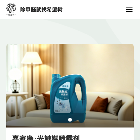
产
除甲醛就找希望树
品
中
心
嘉家净·光触媒喷雾剂