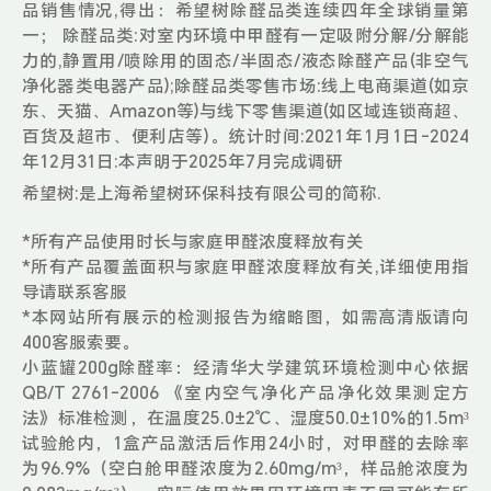
品销售情况,得出：希望树除醛品类连续四年全球销量第
一； 除醛品类:对室内环境中甲醛有一定吸附分解/分解能
力的,静置用/喷除用的固态/半固态/液态除醛产品(非空气
净化器类电器产品);除醛品类零售市场:线上电商渠道(如京
东、天猫、Amazon等)与线下零售渠道(如区域连锁商超、
百货及超市、便利店等)。统计时间:2021年1月1日-2024
年12月31日:本声明于2025年7月完成调研
希望树:是上海希望树环保科技有限公司的简称.
*所有产品使用时长与家庭甲醛浓度释放有关
*所有产品覆盖面积与家庭甲醛浓度释放有关,详细使用指
导请联系客服
*本网站所有展示的检测报告为缩略图，如需高清版请向
400客服索要。
小蓝罐200g除醛率：经清华大学建筑环境检测中心依据
QB/T 2761-2006 《室内空气净化产品净化效果测定方
法》标准检测，在温度25.0±2℃、湿度50.0±10%的1.5m³
试验舱内，1盒产品激活后作用24小时，对甲醛的去除率
为96.9%（空白舱甲醛浓度为2.60mg/m³，样品舱浓度为