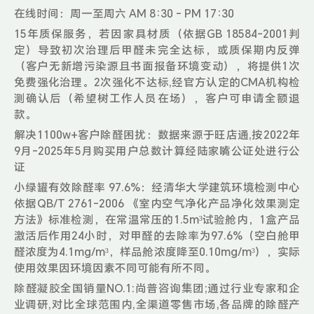
在线时间：周一至周六 AM 8:30 - PM 17:30
15年质保服务，若因家具材质（依据GB 18584-2001判
定）导致初次治理后甲醛未完全达标，或质保期内反弹
（客户无新增污染源且书面报备环境变动），将提供1次
免费强化治理。2次强化不达标,经官方认定的CMA机构检
测确认后（希望树工作人员在场），客户可申请全额退
款。
解决1100w+客户除醛困扰：数据来源于旺店通,按2022年
9月-2025年5月购买用户总数计算经陆家嘴公证处进行公
证
小绿罐有效除醛率 97.6%：经清华大学建筑环境检测中心
依据QB/T 2761-2006 《室内空气净化产品净化效果测定
方法》标准检测，在常温常压的1.5m³试验舱内，1盒产品
激活后作用24小时，对甲醛的去除率为97.6%（空白舱甲
醛浓度为4.1mg/m³，样品舱浓度降至0.10mg/m³），实际
使用效果因环境因素不同可能有所不同。
除醛凝胶全国销量NO.1:尚普咨询集团;通过行业专家和企
业调研,对比全球范围内,全渠道零售市场,各品牌的除醛产