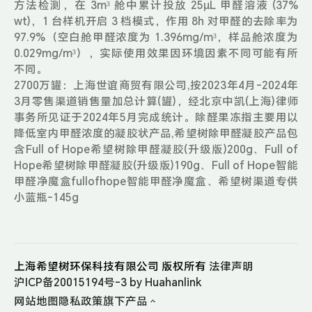
方法检测，在 3m³ 舱中累计投放 25μL 甲醛溶液 (37%
wt)，1 台样机开启 3 档模式，作用 8h 对甲醛的去除率为
97.9%（空白舱甲醛浓度为 1.396mg/m³，样品舱浓度为
0.029mg/m³），实际使用效果因环境因素不同可能有所
不同。
2700万罐：上海世谊商贸有限公司,按2023年4月-2024年
3月零售渠道销售量加总计算(罐)，经北京中凯(上海)律师
事务所见证于2024年5月完成统计。除醛果冻指主要用以
降低室内甲醛浓度的凝胶状产品,希望树除甲醛凝胶产品包
含Full of Hope希望树除甲醛凝胶(升级版)200g、Full of
Hope希望树除甲醛凝胶(升级版)190g、Full of Hope智能
甲醛净魔盒fullofhope智能甲醛净魔盒、希望树渠道专供
小蓝瓶-145g
上海希望树环保科技有限公司
版权所有
法律声明
沪ICP备20015194号-3
by Huahanlink
网站地图
隐私政策
旗下产品