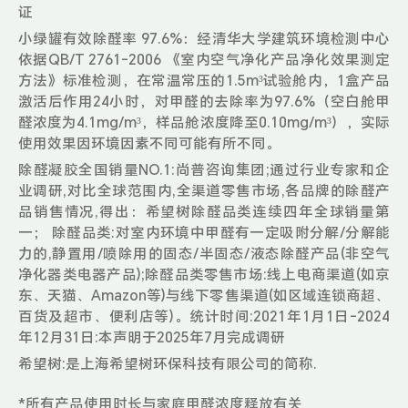
证
小绿罐有效除醛率 97.6%：经清华大学建筑环境检测中心
依据QB/T 2761-2006 《室内空气净化产品净化效果测定
方法》标准检测，在常温常压的1.5m³试验舱内，1盒产品
激活后作用24小时，对甲醛的去除率为97.6%（空白舱甲
醛浓度为4.1mg/m³，样品舱浓度降至0.10mg/m³），实际
使用效果因环境因素不同可能有所不同。
除醛凝胶全国销量NO.1:尚普咨询集团;通过行业专家和企
业调研,对比全球范围内,全渠道零售市场,各品牌的除醛产
品销售情况,得出：希望树除醛品类连续四年全球销量第
一； 除醛品类:对室内环境中甲醛有一定吸附分解/分解能
力的,静置用/喷除用的固态/半固态/液态除醛产品(非空气
净化器类电器产品);除醛品类零售市场:线上电商渠道(如京
东、天猫、Amazon等)与线下零售渠道(如区域连锁商超、
百货及超市、便利店等)。统计时间:2021年1月1日-2024
年12月31日:本声明于2025年7月完成调研
希望树:是上海希望树环保科技有限公司的简称.
*所有产品使用时长与家庭甲醛浓度释放有关