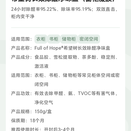
24小时除醛率95.22%、除味率95.19%；双效直击，
柜内变干净
适用范围：
衣柜
书柜
储物柜
密闭空间
产品名称：
Full of Hope®️希望树长效除醛净味盒
产品成分：
食品胶、雪松提取物、茶多酚、稳定剂、
激活液
适用范围：
衣柜、书柜、储物柜等常见柜体空间或密
闭空间
产品功效：
有效去除甲醛、氨、TVOC等有害气体，
净化空气
产品规格：
150g/盒
保质期：
18个月
推荐使用时长：
开封后3-4个月