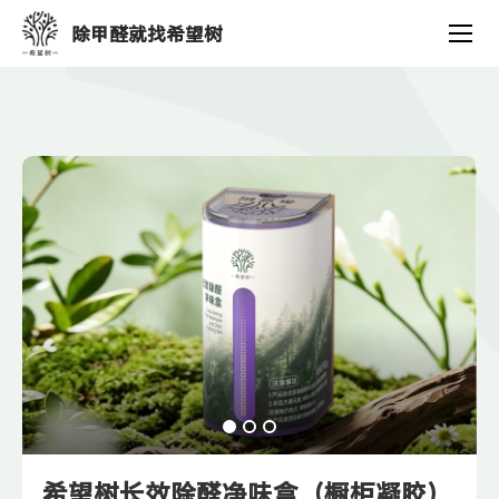
产
除甲醛就找希望树
品
中
心
希望树长效除醛净味盒（橱柜凝胶）